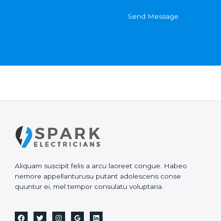
C
t
o
o
Send Message
n
r
t
M
a
e
c
s
t
s
*
a
g
e
*
Aliquam suscipit felis a arcu laoreet congue. Habeo
nemore appellanturusu putant adolescens conse
quuntur ei, mel tempor consulatu voluptaria.