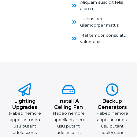
Aliquam suscipit felis
a arcu
Luctus nec
ullamcorper mattis
Mel tempor consulatu
voluptaria
Lighting
Install A
Backup
Upgrades
Ceiling Fan
Generators
Habeo nemore
Habeo nemore
Habeo nemore
appellantur eu
appellantur eu
appellantur eu
usu putant
usu putant
usu putant
adolescens
adolescens
adolescens