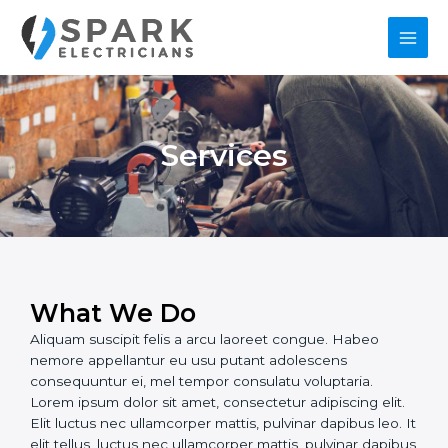
Skip
Main
to
content
Men
Services
What We Do
Aliquam suscipit felis a arcu laoreet congue. Habeo
nemore appellantur eu usu putant adolescens
consequuntur ei, mel tempor consulatu voluptaria.
Lorem ipsum dolor sit amet, consectetur adipiscing elit.
Elit luctus nec ullamcorper mattis, pulvinar dapibus leo. It
elit tellus, luctus nec ullamcorper mattis, pulvinar dapibus