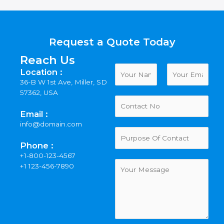
Request a Quote Today
Reach Us
N
Location :
a
36-B W 1st Ave, Miller, SD
m
F
L
57362, USA
e
i
a
*
r
s
Email :
s
t
info@domain.com
P
t
u
Phone :
r
+1-800-123-4567
p
C
+1 123-456-7890
o
o
s
m
e
m
O
e
f
n